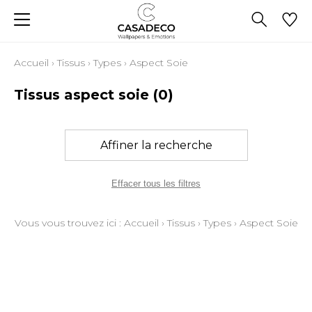
Accueil
›
Tissus
›
Types
›
Aspect Soie
Tissus aspect soie
(0)
Affiner la recherche
Effacer tous les filtres
Vous vous trouvez ici :
Accueil
›
Tissus
›
Types
›
Aspect Soie