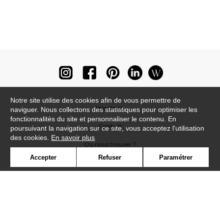
Notre site utilise des cookies afin de vous permettre de
Newsletter
naviguer. Nous collectons des statistiques pour optimiser les
fonctionnalités du site et personnaliser le contenu. En
Contact
poursuivant la navigation sur ce site, vous acceptez l'utilisation
des cookies.
En savoir plus
Où nous trouver ?
Accepter
Refuser
Paramétrer
Lexique
Symbole
Presse
Cookies