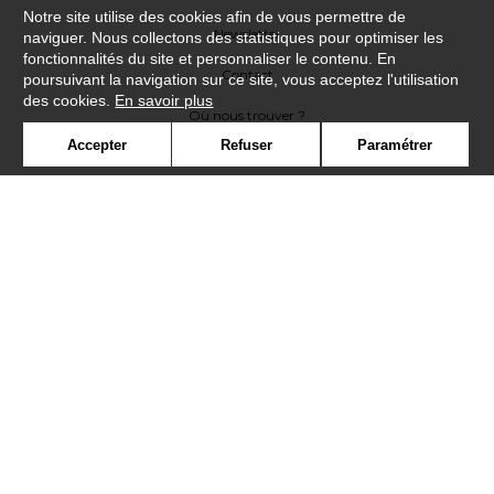
Notre site utilise des cookies afin de vous permettre de
Newsletter
naviguer. Nous collectons des statistiques pour optimiser les
fonctionnalités du site et personnaliser le contenu. En
Contact
poursuivant la navigation sur ce site, vous acceptez l'utilisation
des cookies.
En savoir plus
Où nous trouver ?
Accepter
Refuser
Paramétrer
Lexique
Symbole
Presse
Cookies
Rejoignez-nous !
©Casadeco2019
Confidentialité
Mentions légales