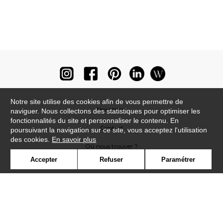
Notre site utilise des cookies afin de vous permettre de
Newsletter
naviguer. Nous collectons des statistiques pour optimiser les
fonctionnalités du site et personnaliser le contenu. En
Contact
poursuivant la navigation sur ce site, vous acceptez l'utilisation
des cookies.
En savoir plus
Où nous trouver ?
Accepter
Refuser
Paramétrer
Lexique
Symbole
Presse
Cookies