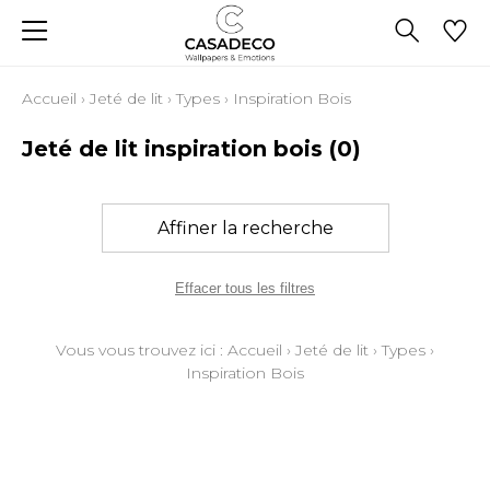
Accueil
›
Jeté de lit
›
Types
›
Inspiration Bois
Jeté de lit inspiration bois
(0)
Affiner la recherche
Effacer tous les filtres
Vous vous trouvez ici :
Accueil
›
Jeté de lit
›
Types
›
Inspiration Bois