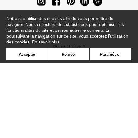
Notre site utilise des cookies afin de vous permettre de
Newsletter
naviguer. Nous collectons des statistiques pour optimiser les
fonctionnalités du site et personnaliser le contenu. En
Contact
poursuivant la navigation sur ce site, vous acceptez l'utilisation
des cookies.
En savoir plus
Où nous trouver ?
Accepter
Refuser
Paramétrer
Lexique
Symbole
Presse
Cookies
Rejoignez-nous !