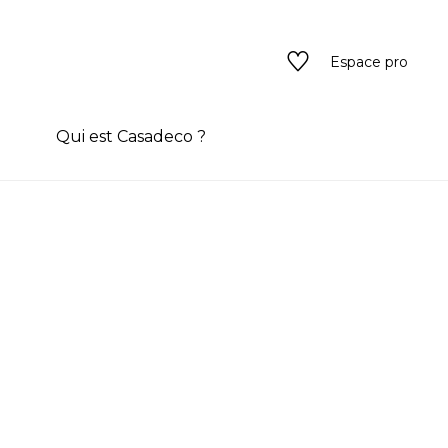
Espace pro
n
Qui est Casadeco ?
s
rain couleur
ado
ado
texture
eurs
 / texture