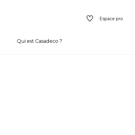
Espace pro
n
Qui est Casadeco ?
s
rain couleur
ado
ado
texture
eurs
 / texture