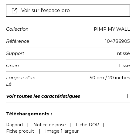
Voir sur l'espace pro
Collection
PIMP MY WALL
Référence
104786905
Support
Intissé
Grain
Lisse
Largeur d'un
50 cm / 20 inches
Lé
Hauteur
Largeur
Raccord
Nombre de
Poids g/m²
Entretien
Pose colle
Dépose
Norme COV
ASTME84
Norme
Voir toutes les caractéristiques
310 cm / 122 inches
200 cm / 79 inches
Encollage du mur
Arrachage à sec
Raccord droit
Lavable
Class A
B s1 d0
147
A+
4
Totale
lés
euroclass
Voir moins de caractéristiques
Téléchargements :
Rapport
|
Notice de pose
|
Fiche DOP
|
Fiche produit
|
Image 1 largeur