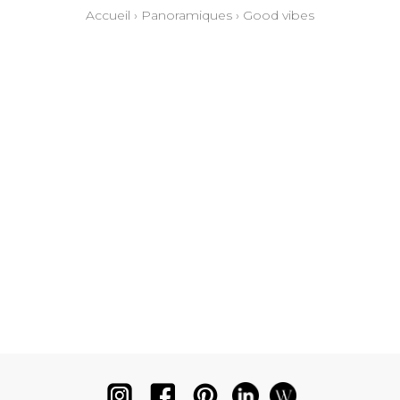
Accueil
›
Panoramiques
›
Good vibes