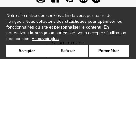
Notre site utilise des cookies afin de vous permettre de
Newsletter
naviguer. Nous collectons des statistiques pour optimiser les
fonctionnalités du site et personnaliser le contenu. En
Contact
poursuivant la navigation sur ce site, vous acceptez l'utilisation
des cookies.
En savoir plus
Où nous trouver ?
Accepter
Refuser
Paramétrer
Lexique
Symbole
Presse
Cookies
Rejoignez-nous !