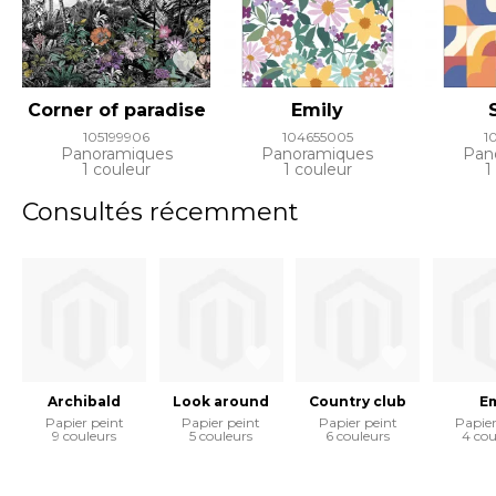
Corner of paradise
Emily
105199906
104655005
1
Panoramiques
Panoramiques
Pan
1 couleur
1 couleur
1
Consultés récemment
Archibald
Look around
Country club
E
Papier peint
Papier peint
Papier peint
Papier
9 couleurs
5 couleurs
6 couleurs
4 cou