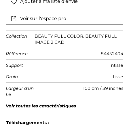
Ajouter à ma liste d'envie
couleurs est chaleureuse et épicée, pour un effet
panoramique spectaculaire.
Voir sur l'espace pro
Collection
BEAUTY FULL COLOR
,
BEAUTY FULL
IMAGE 2 CAD
Référence
84452404
Support
Intissé
Grain
Lisse
Largeur d'un
100 cm / 39 inches
Lé
Hauteur
Largeur
Raccord
Nombre de
Poids g/m²
Entretien
Pose colle
Dépose
Norme COV
Norme
Voir toutes les caractéristiques
280 cm / 110 inches
200 cm / 79 inches
Encollage du mur
Arrachage à sec
Raccord droit
Lavable
B s1 d0
150
A+
2
Totale
lés
euroclass
Voir moins de caractéristiques
Téléchargements :