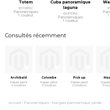
Totem
Cuba panoramique
Wa
laguna
87028512
8
Panoramiques
Pan
84379353
1 couleur
1
Panoramiques
1 couleur
Consultés récemment
Archibald
Colombe
Pick up
Mas
Papier peint
Papier peint
Papier peint
Papier
9 couleurs
3 couleurs
2 couleurs
11 co
Accueil
›
Panoramiques
›
Nangara panoramique yanda