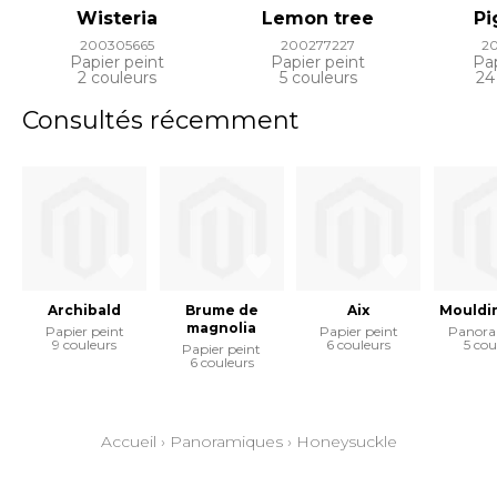
Wisteria
Lemon tree
P
200305665
200277227
2
Papier peint
Papier peint
Pap
2 couleurs
5 couleurs
24
Consultés récemment
Archibald
Brume de
Aix
Mouldi
magnolia
Papier peint
Papier peint
Panora
9 couleurs
6 couleurs
5 cou
Papier peint
6 couleurs
Accueil
›
Panoramiques
›
Honeysuckle