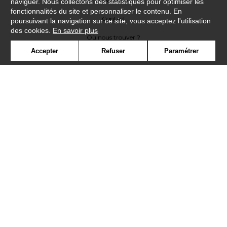
naviguer. Nous collectons des statistiques pour optimiser les
fonctionnalités du site et personnaliser le contenu. En
Contact
poursuivant la navigation sur ce site, vous acceptez l'utilisation
des cookies.
En savoir plus
Où nous trouver ?
Accepter
Refuser
Paramétrer
Lexique
Symbole
Presse
Cookies
Rejoignez-nous !
©Casadeco2019
Confidentialité
Mentions légales