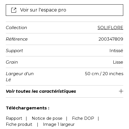
Voir sur l'espace pro
Collection
SOLIFLORE
Référence
200347809
Support
Intissé
Grain
Lisse
Largeur d'un
50 cm / 20 inches
Lé
Hauteur
Largeur
Raccord
Nombre de
Poids g/m²
Entretien
Pose colle
Dépose
Norme COV
ASTME84
Norme
Voir toutes les caractéristiques
300 cm / 118 inches
310 cm / 122 inches
Encollage du mur
Arrachage à sec
Raccord droit
Lavable
Class A
B s1 d0
147
A+
6
Totale
lés
euroclass
Voir moins de caractéristiques
Téléchargements :
Rapport
|
Notice de pose
|
Fiche DOP
|
Fiche produit
|
Image 1 largeur