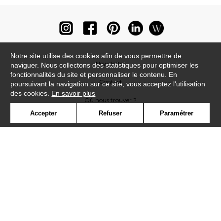
Notre site utilise des cookies afin de vous permettre de
Newsletter
naviguer. Nous collectons des statistiques pour optimiser les
fonctionnalités du site et personnaliser le contenu. En
Contact
poursuivant la navigation sur ce site, vous acceptez l'utilisation
des cookies.
En savoir plus
Où nous trouver ?
Accepter
Refuser
Paramétrer
Lexique
Symbole
Presse
Cookies
Rejoignez-nous !