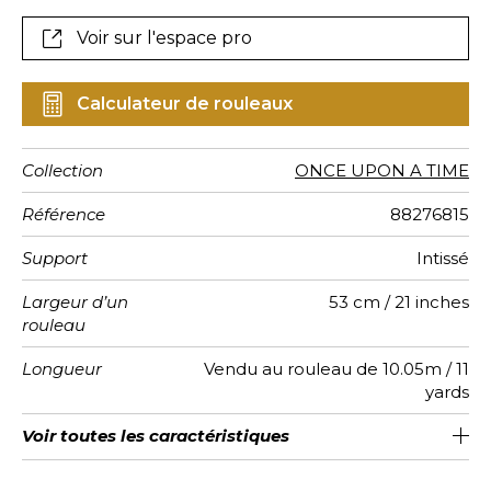
Voir sur l'espace pro
Calculateur de rouleaux
Collection
ONCE UPON A TIME
Référence
88276815
Support
Intissé
Largeur d’un
53 cm / 21 inches
rouleau
Longueur
Vendu au rouleau de 10.05m / 11
yards
Raccord
Rapport
Poids g/m²
Entretien
Pose colle
Dépose
Norme COV
ASTME84
Norme
Voir toutes les caractéristiques
Encollage du mur
Raccord sauté 1/2
53cm / 21 pouces
Arrachage à sec
Lavable
C-s1, d0
Class A
150
A+
Vertical
euroclass
Voir moins de caractéristiques