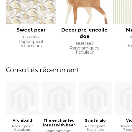
Sweet pear
Decor pre-encolle
Ma
doe
88359155
Papier peint
88582882
3 couleurs
5 
Panoramiques
1 couleur
Consultés récemment
Archibald
The enchanted
Saint malo
Vi
forest with bear
Papier peint
Papier peint
Papier
9 couleurs
5 couleurs
7 cou
Panoramiques