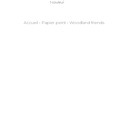
1 couleur
Accueil
›
Papier peint
›
Woodland friends