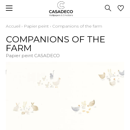
Accueil
›
Papier peint
›
Companions of the farm
COMPANIONS OF THE
FARM
Papier peint CASADECO