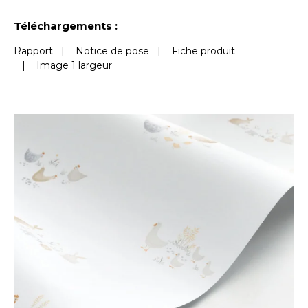
Vertical
euroclass
Voir moins de caractéristiques
Téléchargements :
Rapport
|
Notice de pose
|
Fiche produit
|
Image 1 largeur