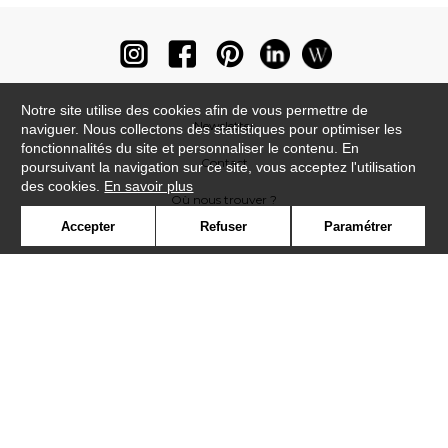
Notre site utilise des cookies afin de vous permettre de
Newsletter
naviguer. Nous collectons des statistiques pour optimiser les
fonctionnalités du site et personnaliser le contenu. En
Contact
poursuivant la navigation sur ce site, vous acceptez l'utilisation
des cookies.
En savoir plus
Où nous trouver ?
Accepter
Refuser
Paramétrer
Lexique
Symbole
Presse
Cookies
Rejoignez-nous !