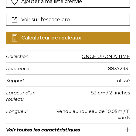
Ajouter à ma liste d'envie
tout en rondeurs.
Voir sur l'espace pro
Calculateur de rouleaux
Collection
ONCE UPON A TIME
Référence
88372931
Support
Intissé
Largeur d’un
53 cm / 21 inches
rouleau
Longueur
Vendu au rouleau de 10.05m / 11
yards
Raccord
Rapport
Poids g/m²
Entretien
Pose colle
Dépose
Norme COV
ASTME84
Norme
Voir toutes les caractéristiques
Encollage du mur
53cm / 21 pouces
Arrachage à sec
Raccord droit
Lavable
C-s1, d0
Class A
150
A+