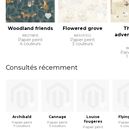
Woodland friends
Flowered grove
T
adven
88276815
88309102
Papier peint
Papier peint
4 couleurs
3 couleurs
8
Pan
1
Consultés récemment
Archibald
Cannage
Louise
Flyin
fougeres
Papier peint
Papier peint
Papier
9 couleurs
5 couleurs
4 cou
Papier peint