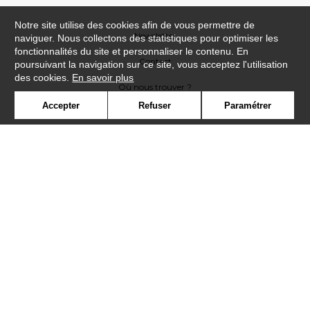
Notre site utilise des cookies afin de vous permettre de
Newsletter
naviguer. Nous collectons des statistiques pour optimiser les
fonctionnalités du site et personnaliser le contenu. En
Contact
poursuivant la navigation sur ce site, vous acceptez l'utilisation
des cookies.
En savoir plus
Où nous trouver ?
Accepter
Refuser
Paramétrer
Lexique
Symbole
Presse
Cookies
Rejoignez-nous !
©Casadeco2019
Confidentialité
Mentions légales