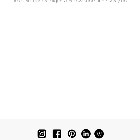
Accueil
›
Panoramiques
›
Yellow submarine spray up