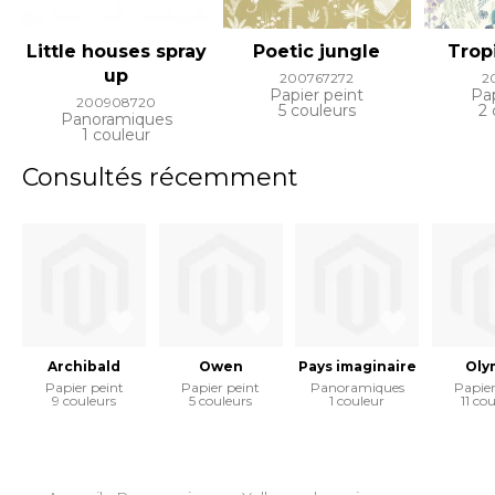
Little houses spray
Poetic jungle
Tropi
up
200767272
2
Papier peint
Pap
200908720
5 couleurs
2 
Panoramiques
1 couleur
Consultés récemment
Archibald
Owen
Pays imaginaire
Oly
Papier peint
Papier peint
Panoramiques
Papier
9 couleurs
5 couleurs
1 couleur
11 co