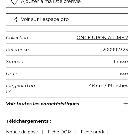
Ajouter à ma liste d'envie
Voir sur l'espace pro
Collection
ONCE UPON A TIME 2
Référence
200992323
Support
Intissé
Grain
Lisse
Largeur d'un
48 cm / 19 inches
Lé
Hauteur
Largeur
Nombre de
Poids g/m²
Entretien
Pose colle
Dépose
Norme COV
ASTME84
Norme
Voir toutes les caractéristiques
78 cm / 31 inches
78 cm / 31 inches
Arrachage à sec
Préencollé
Lavable
Class A
C s1 d0
167
A+
1
Totale
lés
euroclass
Voir moins de caractéristiques
Téléchargements :
Notice de pose
|
Fiche DOP
|
Fiche produit