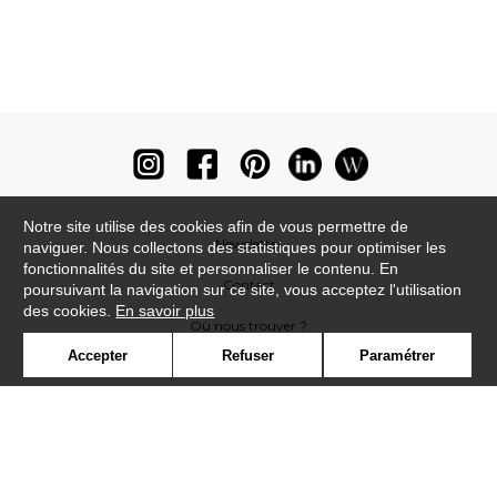
Notre site utilise des cookies afin de vous permettre de
Newsletter
naviguer. Nous collectons des statistiques pour optimiser les
fonctionnalités du site et personnaliser le contenu. En
Contact
poursuivant la navigation sur ce site, vous acceptez l'utilisation
des cookies.
En savoir plus
Où nous trouver ?
Accepter
Refuser
Paramétrer
Lexique
Symbole
Presse
Cookies