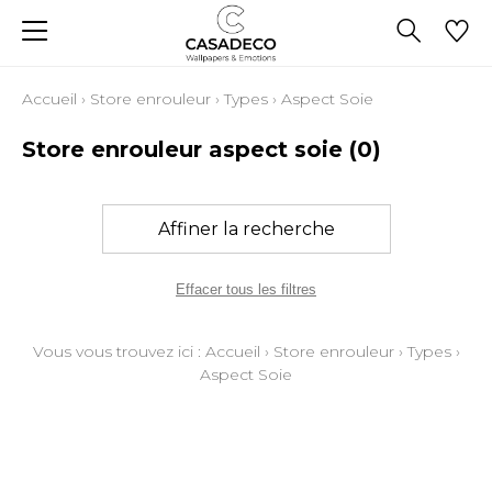
Accueil
›
Store enrouleur
›
Types
›
Aspect Soie
Store enrouleur aspect soie
(0)
Affiner la recherche
Effacer tous les filtres
Vous vous trouvez ici :
Accueil
›
Store enrouleur
›
Types
›
Aspect Soie