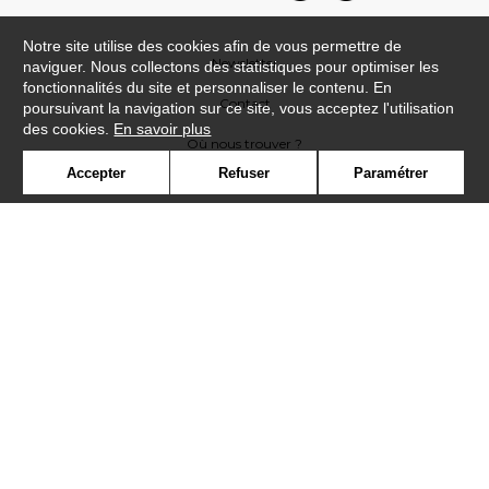
Notre site utilise des cookies afin de vous permettre de
Newsletter
naviguer. Nous collectons des statistiques pour optimiser les
fonctionnalités du site et personnaliser le contenu. En
Contact
poursuivant la navigation sur ce site, vous acceptez l'utilisation
des cookies.
En savoir plus
Où nous trouver ?
Accepter
Refuser
Paramétrer
Lexique
Symbole
Presse
Cookies
Rejoignez-nous !
©Casadeco2019
Confidentialité
Mentions légales