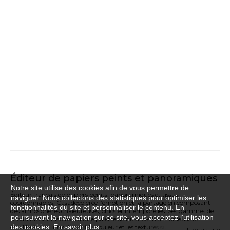
Éditeur de papiers peints et panoramiques
Notre site utilise des cookies afin de vous permettre de
Éditeur français de papiers peints, panoramiques et tissus
naviguer. Nous collectons des statistiques pour optimiser les
coordonnables, Casadeco crée l’émotion et la partage en composant
fonctionnalités du site et personnaliser le contenu. En
des atmosphères chaleureuses, chics et intemporelles. Ses gammes de
poursuivant la navigation sur ce site, vous acceptez l'utilisation
produits sont inspirées d’une palette de nuances harmonieuses et
des cookies.
En savoir plus
équilibrées, et introduisent la couleur et les textures sur vos murs.
Lire la suite