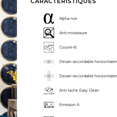
CARACTÉRISTIQUES
Rose
Rose
Rose
Ornemen
Rayure
as
Rouge
Rouge
Rouge
Petit mot
Végétal
Alpha noir
s
Vert
Vert
Vert
Rayures
Violet
Violet
Violet
Unis
Anti-moisissure
Couvre-lit
Dessin raccordable horizontal
Dessin raccordable horizontale
Anti tache Easy Clean
Emission A