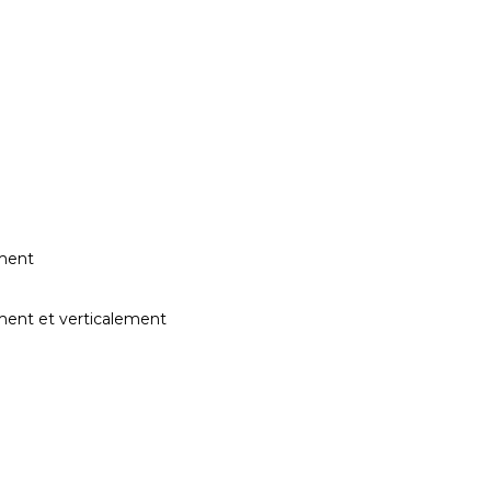
tal
if
ement
ment et verticalement