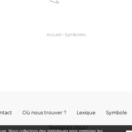
Accueil
›
Symboles
ntact
Où nous trouver ?
Lexique
Symbole
Rejoignez-nous !
guer. Nous collectons des statistiques pour optimiser les