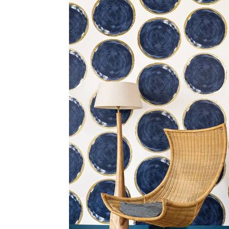
Satin
Taffet
Velour