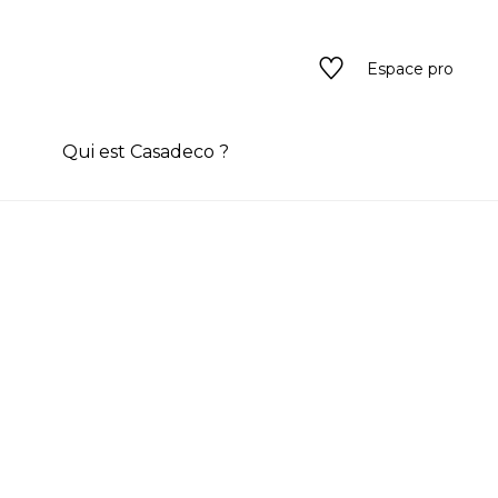
Espace pro
n
Qui est Casadeco ?
s
rain couleur
ado
ado
texture
eurs
 / texture