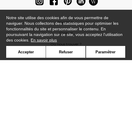
Notre site utilise des cookies afin de vous permettre de
Newsletter
naviguer. Nous collectons des statistiques pour optimiser les
fonctionnalités du site et personnaliser le contenu. En
Contact
poursuivant la navigation sur ce site, vous acceptez l'utilisation
des cookies.
En savoir plus
Où nous trouver ?
Accepter
Refuser
Paramétrer
Lexique
Symbole
Presse
Cookies
Rejoignez-nous !