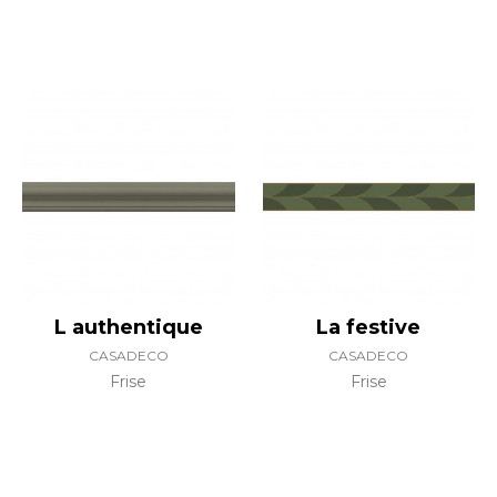
L authentique
La festive
CASADECO
CASADECO
Frise
Frise