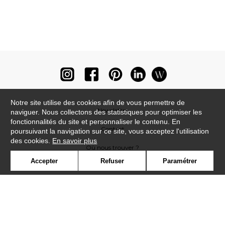
Notre site utilise des cookies afin de vous permettre de
Newsletter
naviguer. Nous collectons des statistiques pour optimiser les
fonctionnalités du site et personnaliser le contenu. En
Contact
poursuivant la navigation sur ce site, vous acceptez l'utilisation
des cookies.
En savoir plus
Où nous trouver ?
Accepter
Refuser
Paramétrer
Lexique
Symbole
Presse
Cookies