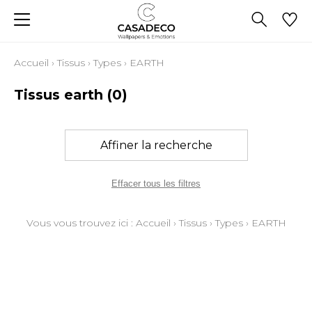
Accueil
›
Tissus
›
Types
›
EARTH
Tissus earth
(0)
Affiner la recherche
Effacer tous les filtres
Vous vous trouvez ici :
Accueil
›
Tissus
›
Types
›
EARTH