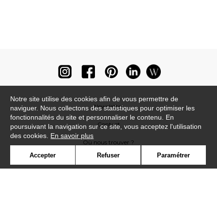
Notre site utilise des cookies afin de vous permettre de
Newsletter
naviguer. Nous collectons des statistiques pour optimiser les
fonctionnalités du site et personnaliser le contenu. En
Contact
poursuivant la navigation sur ce site, vous acceptez l'utilisation
des cookies.
En savoir plus
Où nous trouver ?
Accepter
Refuser
Paramétrer
Lexique
Symbole
Presse
Cookies