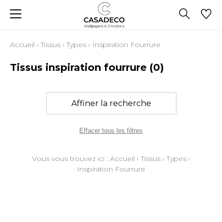
Accueil
›
Tissus
›
Types
›
Inspiration Fourrure
Tissus inspiration fourrure
(0)
Affiner la recherche
Effacer tous les filtres
Vous vous trouvez ici :
Accueil
›
Tissus
›
Types
›
Inspiration Fourrure