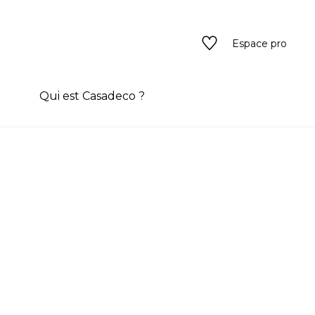
Espace pro
n
Qui est Casadeco ?
s
rain couleur
ado
ado
texture
eurs
 / texture