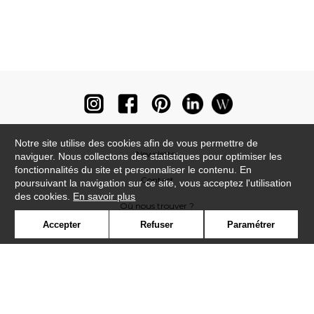
Notre site utilise des cookies afin de vous permettre de
Newsletter
naviguer. Nous collectons des statistiques pour optimiser les
fonctionnalités du site et personnaliser le contenu. En
Contact
poursuivant la navigation sur ce site, vous acceptez l'utilisation
des cookies.
En savoir plus
Où nous trouver ?
Accepter
Refuser
Paramétrer
Lexique
Symbole
Presse
Cookies