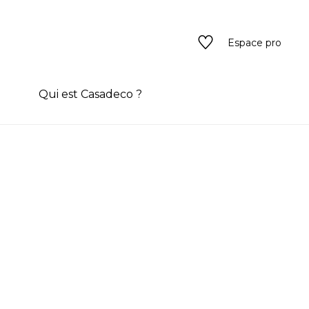
Espace pro
n
Qui est Casadeco ?
s
rain couleur
ado
ado
texture
eurs
 / texture