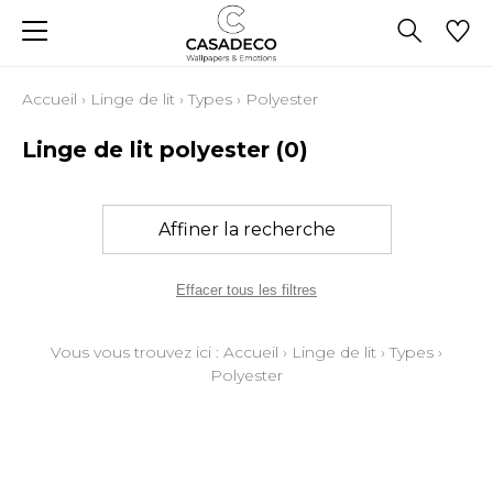
Accueil
›
Linge de lit
›
Types
›
Polyester
Linge de lit polyester
(0)
Affiner la recherche
Effacer tous les filtres
Vous vous trouvez ici :
Accueil
›
Linge de lit
›
Types
›
Polyester