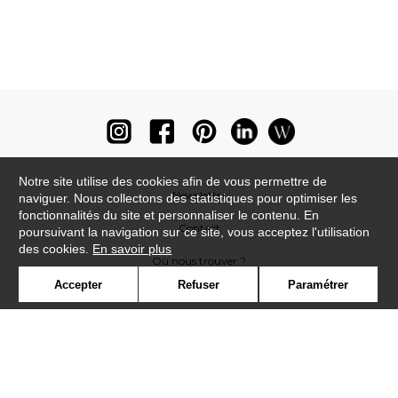
Notre site utilise des cookies afin de vous permettre de
Newsletter
naviguer. Nous collectons des statistiques pour optimiser les
fonctionnalités du site et personnaliser le contenu. En
Contact
poursuivant la navigation sur ce site, vous acceptez l'utilisation
des cookies.
En savoir plus
Où nous trouver ?
Accepter
Refuser
Paramétrer
Lexique
Symbole
Presse
Cookies