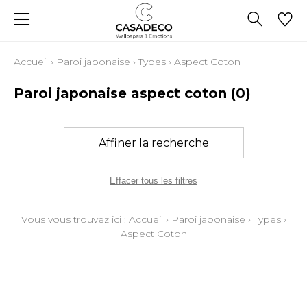
Accueil
›
Paroi japonaise
›
Types
›
Aspect Coton
Paroi japonaise aspect coton
(0)
Affiner la recherche
Effacer tous les filtres
Vous vous trouvez ici :
Accueil
›
Paroi japonaise
›
Types
›
Aspect Coton