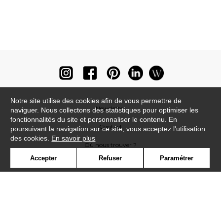
Notre site utilise des cookies afin de vous permettre de
Newsletter
naviguer. Nous collectons des statistiques pour optimiser les
fonctionnalités du site et personnaliser le contenu. En
Contact
poursuivant la navigation sur ce site, vous acceptez l'utilisation
des cookies.
En savoir plus
Où nous trouver ?
Accepter
Refuser
Paramétrer
Lexique
Symbole
Presse
Cookies