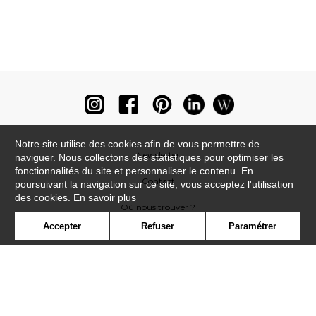
Notre site utilise des cookies afin de vous permettre de
Newsletter
naviguer. Nous collectons des statistiques pour optimiser les
fonctionnalités du site et personnaliser le contenu. En
Contact
poursuivant la navigation sur ce site, vous acceptez l'utilisation
des cookies.
En savoir plus
Où nous trouver ?
Accepter
Refuser
Paramétrer
Lexique
Symbole
Presse
Cookies