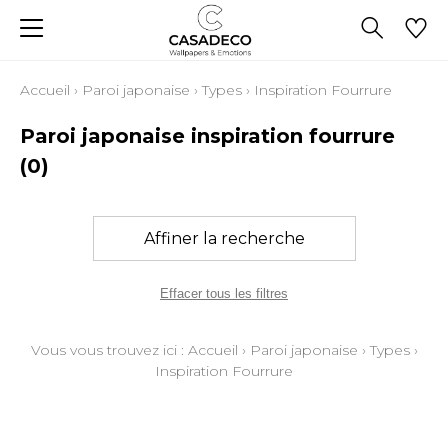
Accueil
›
Paroi japonaise
›
Types
›
Inspiration Fourrure
Paroi japonaise inspiration fourrure
(0)
Affiner la recherche
Effacer tous les filtres
Vous vous trouvez ici :
Accueil
›
Paroi japonaise
›
Types
›
Inspiration Fourrure