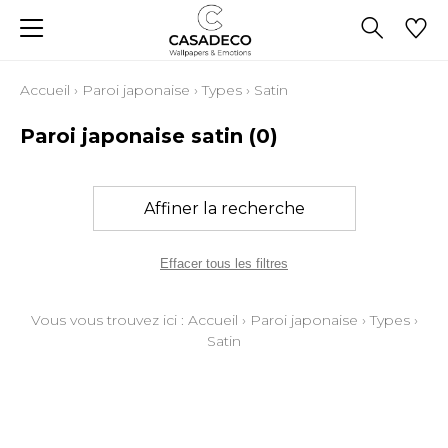
Accueil
›
Paroi japonaise
›
Types
›
Satin
Paroi japonaise satin
(0)
Affiner la recherche
Effacer tous les filtres
Vous vous trouvez ici :
Accueil
›
Paroi japonaise
›
Types
›
Satin