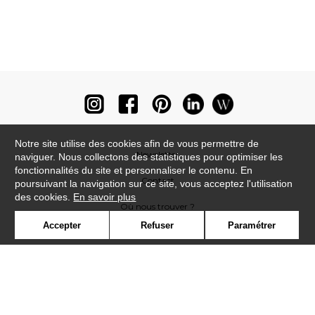
Notre site utilise des cookies afin de vous permettre de
Newsletter
naviguer. Nous collectons des statistiques pour optimiser les
fonctionnalités du site et personnaliser le contenu. En
Contact
poursuivant la navigation sur ce site, vous acceptez l'utilisation
des cookies.
En savoir plus
Où nous trouver ?
Accepter
Refuser
Paramétrer
Lexique
Symbole
Presse
Cookies