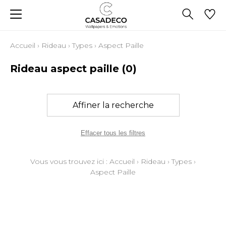
Accueil
›
Rideau
›
Types
›
Aspect Paille
Rideau aspect paille
(0)
Affiner la recherche
Effacer tous les filtres
Vous vous trouvez ici :
Accueil
›
Rideau
›
Types
›
Aspect Paille