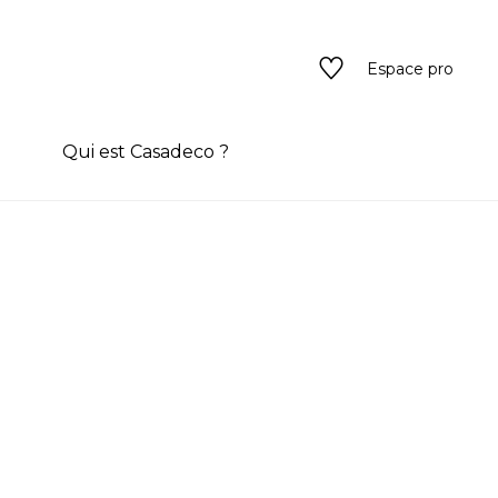
Espace pro
n
Qui est Casadeco ?
s
rain couleur
ado
ado
texture
eurs
 / texture