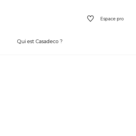
Espace pro
n
Qui est Casadeco ?
s
rain couleur
ado
ado
texture
eurs
 / texture