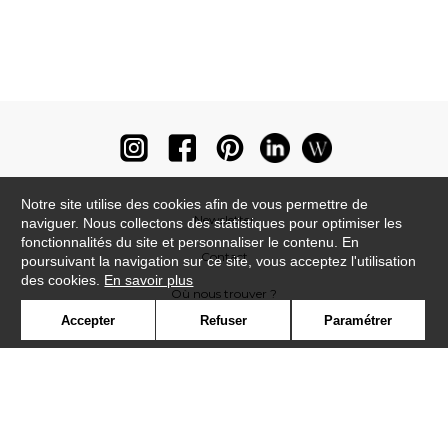
Notre site utilise des cookies afin de vous permettre de
Newsletter
naviguer. Nous collectons des statistiques pour optimiser les
fonctionnalités du site et personnaliser le contenu. En
Contact
poursuivant la navigation sur ce site, vous acceptez l'utilisation
des cookies.
En savoir plus
Où nous trouver ?
Accepter
Refuser
Paramétrer
Lexique
Symbole
Presse
Cookies