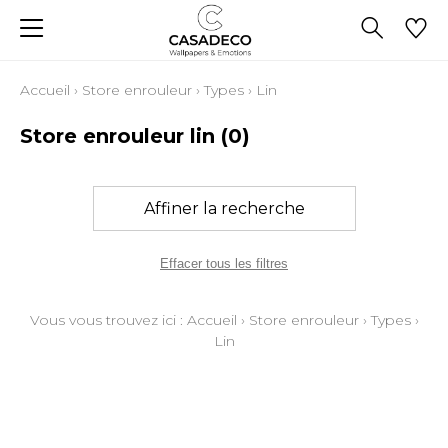
Accueil
›
Store enrouleur
›
Types
›
Lin
Store enrouleur lin
(0)
Affiner la recherche
Effacer tous les filtres
Vous vous trouvez ici :
Accueil
›
Store enrouleur
›
Types
›
Lin