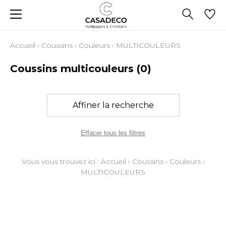
Accueil
›
Coussins
›
Couleurs
›
MULTICOULEURS
Coussins multicouleurs
(0)
Affiner la recherche
Effacer tous les filtres
Vous vous trouvez ici :
Accueil
›
Coussins
›
Couleurs
›
MULTICOULEURS