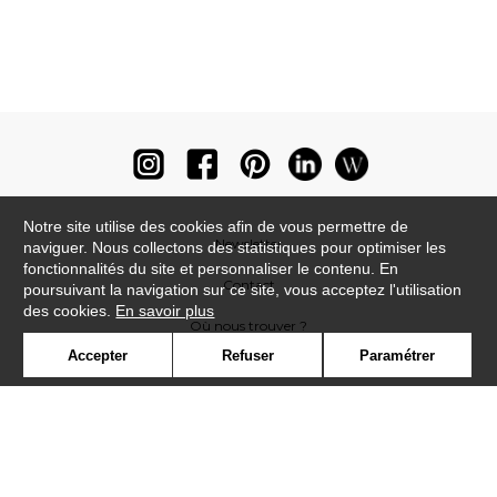
Notre site utilise des cookies afin de vous permettre de
Newsletter
naviguer. Nous collectons des statistiques pour optimiser les
fonctionnalités du site et personnaliser le contenu. En
Contact
poursuivant la navigation sur ce site, vous acceptez l'utilisation
des cookies.
En savoir plus
Où nous trouver ?
Accepter
Refuser
Paramétrer
Lexique
Symbole
Presse
Cookies