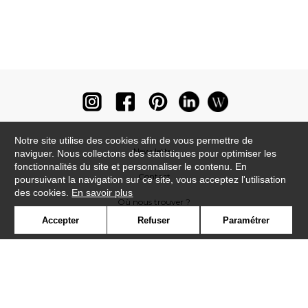
Notre site utilise des cookies afin de vous permettre de
Newsletter
naviguer. Nous collectons des statistiques pour optimiser les
fonctionnalités du site et personnaliser le contenu. En
Contact
poursuivant la navigation sur ce site, vous acceptez l'utilisation
des cookies.
En savoir plus
Où nous trouver ?
Accepter
Refuser
Paramétrer
Lexique
Symbole
Presse
Cookies