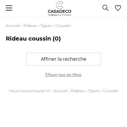
Accueil
›
Rideau
›
Types
›
Coussin
Rideau coussin
(0)
Affiner la recherche
Effacer tous les filtres
Vous vous trouvez ici :
Accueil
›
Rideau
›
Types
›
Coussin