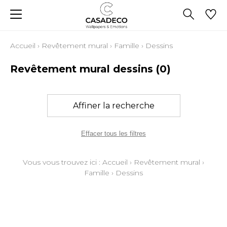
Accueil
›
Revêtement mural
›
Famille
›
Dessins
Revêtement mural dessins
(0)
Affiner la recherche
Effacer tous les filtres
Vous vous trouvez ici :
Accueil
›
Revêtement mural
›
Famille
›
Dessins