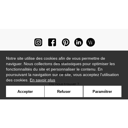
Notre site utilise des cookies afin de vous permettre de
Newsletter
naviguer. Nous collectons des statistiques pour optimiser les
fonctionnalités du site et personnaliser le contenu. En
Contact
poursuivant la navigation sur ce site, vous acceptez l'utilisation
des cookies.
En savoir plus
Où nous trouver ?
Accepter
Refuser
Paramétrer
Lexique
Symbole
Presse
Cookies