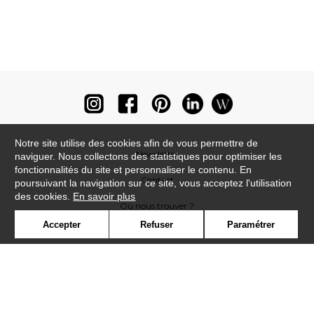
Notre site utilise des cookies afin de vous permettre de
Newsletter
naviguer. Nous collectons des statistiques pour optimiser les
fonctionnalités du site et personnaliser le contenu. En
Contact
poursuivant la navigation sur ce site, vous acceptez l'utilisation
des cookies.
En savoir plus
Où nous trouver ?
Accepter
Refuser
Paramétrer
Lexique
Symbole
Presse
Cookies