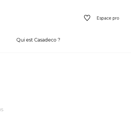
Espace pro
n
Qui est Casadeco ?
s
rain couleur
ado
IS
ado
texture
eurs
 / texture