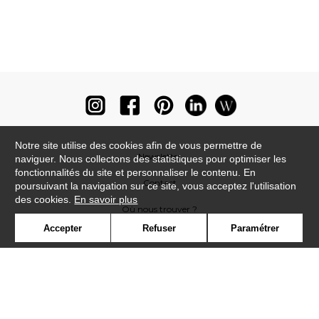
Notre site utilise des cookies afin de vous permettre de
Newsletter
naviguer. Nous collectons des statistiques pour optimiser les
fonctionnalités du site et personnaliser le contenu. En
Contact
poursuivant la navigation sur ce site, vous acceptez l'utilisation
des cookies.
En savoir plus
Où nous trouver ?
Accepter
Refuser
Paramétrer
Lexique
Symbole
Presse
Cookies