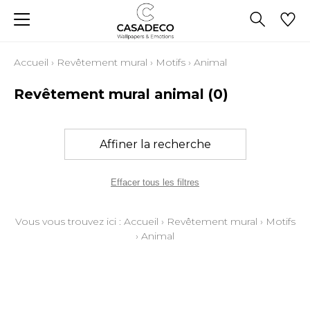
Accueil
›
Revêtement mural
›
Motifs
›
Animal
Revêtement mural animal
(0)
Affiner la recherche
Effacer tous les filtres
Vous vous trouvez ici :
Accueil
›
Revêtement mural
›
Motifs
›
Animal