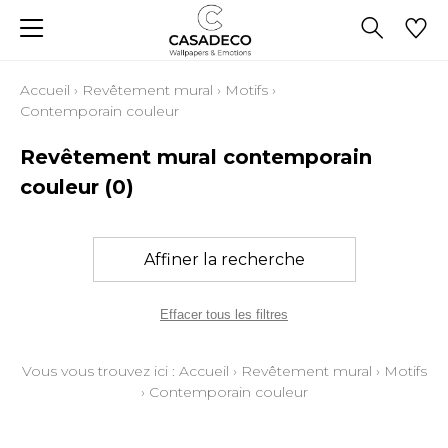
Accueil
›
Revêtement mural
›
Motifs
›
Contemporain couleur
Revêtement mural contemporain
couleur
(0)
Affiner la recherche
Effacer tous les filtres
Vous vous trouvez ici :
Accueil
›
Revêtement mural
›
Motifs
›
Contemporain couleur