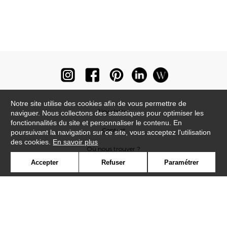
Notre site utilise des cookies afin de vous permettre de
Newsletter
naviguer. Nous collectons des statistiques pour optimiser les
fonctionnalités du site et personnaliser le contenu. En
Contact
poursuivant la navigation sur ce site, vous acceptez l'utilisation
des cookies.
En savoir plus
Où nous trouver ?
Accepter
Refuser
Paramétrer
Lexique
Symbole
Presse
Cookies