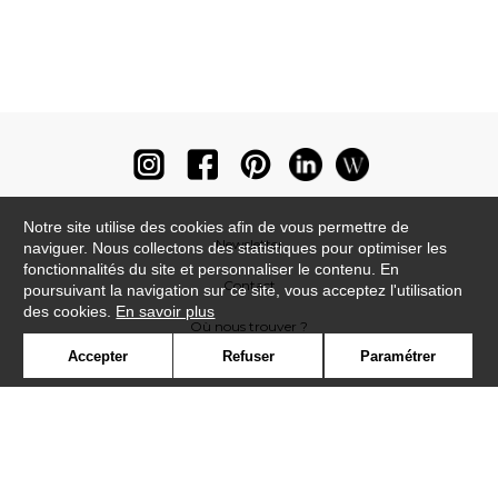
Notre site utilise des cookies afin de vous permettre de
Newsletter
naviguer. Nous collectons des statistiques pour optimiser les
fonctionnalités du site et personnaliser le contenu. En
Contact
poursuivant la navigation sur ce site, vous acceptez l'utilisation
des cookies.
En savoir plus
Où nous trouver ?
Accepter
Refuser
Paramétrer
Lexique
Symbole
Presse
Cookies