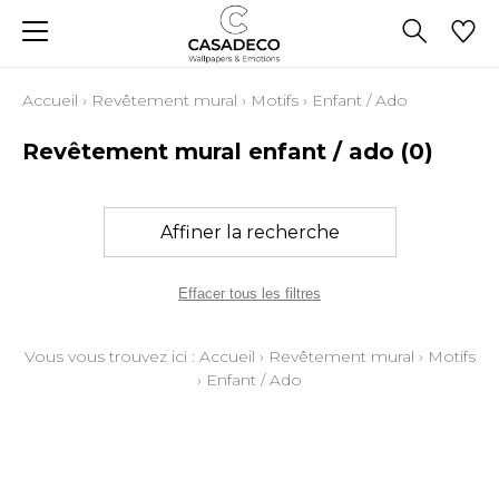
Accueil
›
Revêtement mural
›
Motifs
›
Enfant / Ado
Revêtement mural enfant / ado
(0)
Affiner la recherche
Effacer tous les filtres
Vous vous trouvez ici :
Accueil
›
Revêtement mural
›
Motifs
›
Enfant / Ado