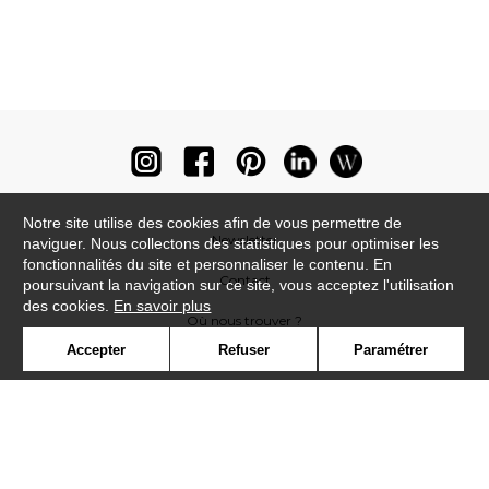
Notre site utilise des cookies afin de vous permettre de
Newsletter
naviguer. Nous collectons des statistiques pour optimiser les
fonctionnalités du site et personnaliser le contenu. En
Contact
poursuivant la navigation sur ce site, vous acceptez l'utilisation
des cookies.
En savoir plus
Où nous trouver ?
Accepter
Refuser
Paramétrer
Lexique
Symbole
Presse
Cookies