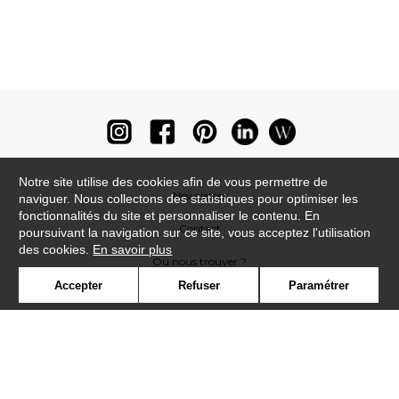
Notre site utilise des cookies afin de vous permettre de
Newsletter
naviguer. Nous collectons des statistiques pour optimiser les
fonctionnalités du site et personnaliser le contenu. En
Contact
poursuivant la navigation sur ce site, vous acceptez l'utilisation
des cookies.
En savoir plus
Où nous trouver ?
Accepter
Refuser
Paramétrer
Lexique
Symbole
Presse
Cookies