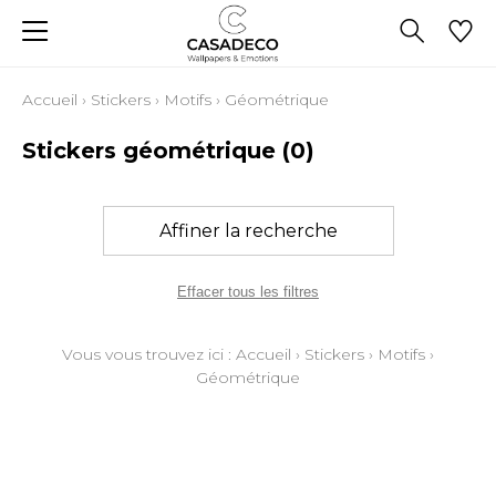
Accueil
›
Stickers
›
Motifs
›
Géométrique
Stickers géométrique
(0)
Affiner la recherche
Effacer tous les filtres
Vous vous trouvez ici :
Accueil
›
Stickers
›
Motifs
›
Géométrique