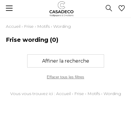
Accueil
›
Frise
›
Motifs
›
Wording
Frise wording
(0)
Affiner la recherche
Effacer tous les filtres
Vous vous trouvez ici :
Accueil
›
Frise
›
Motifs
›
Wording