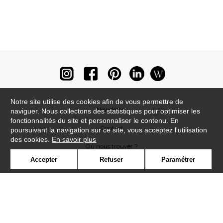
Notre site utilise des cookies afin de vous permettre de
Newsletter
naviguer. Nous collectons des statistiques pour optimiser les
fonctionnalités du site et personnaliser le contenu. En
Contact
poursuivant la navigation sur ce site, vous acceptez l'utilisation
des cookies.
En savoir plus
Où nous trouver ?
Accepter
Refuser
Paramétrer
Lexique
Symbole
Presse
Cookies