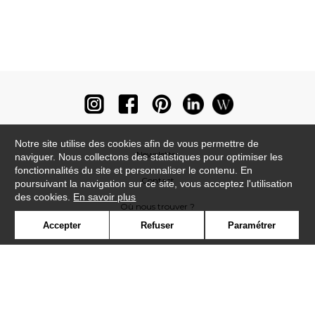
Notre site utilise des cookies afin de vous permettre de
Newsletter
naviguer. Nous collectons des statistiques pour optimiser les
fonctionnalités du site et personnaliser le contenu. En
Contact
poursuivant la navigation sur ce site, vous acceptez l'utilisation
des cookies.
En savoir plus
Où nous trouver ?
Accepter
Refuser
Paramétrer
Lexique
Symbole
Presse
Cookies