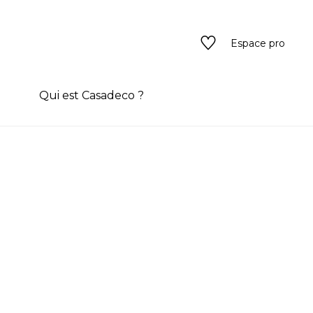
Espace pro
n
Qui est Casadeco ?
s
rain couleur
ado
ado
texture
eurs
 / texture