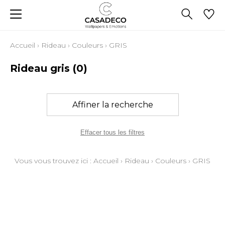
Accueil
›
Rideau
›
Couleurs
›
GRIS
Rideau gris
(0)
Affiner la recherche
Effacer tous les filtres
Vous vous trouvez ici :
Accueil
›
Rideau
›
Couleurs
›
GRIS