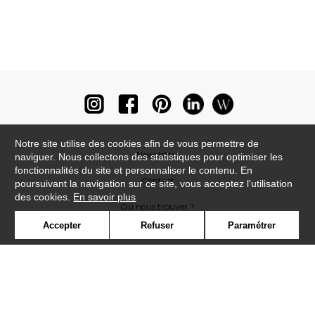
Notre site utilise des cookies afin de vous permettre de
Newsletter
naviguer. Nous collectons des statistiques pour optimiser les
fonctionnalités du site et personnaliser le contenu. En
Contact
poursuivant la navigation sur ce site, vous acceptez l'utilisation
des cookies.
En savoir plus
Où nous trouver ?
Accepter
Refuser
Paramétrer
Lexique
Symbole
Presse
Cookies