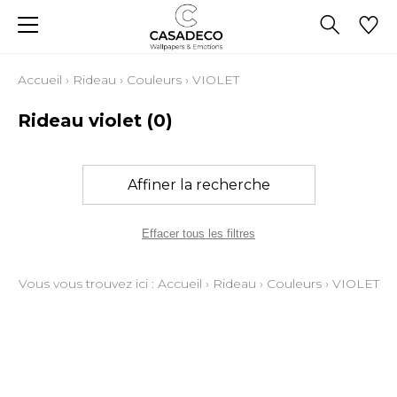
Accueil
›
Rideau
›
Couleurs
›
VIOLET
Rideau violet
(0)
Affiner la recherche
Effacer tous les filtres
Vous vous trouvez ici :
Accueil
›
Rideau
›
Couleurs
›
VIOLET