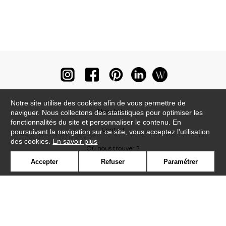
Notre site utilise des cookies afin de vous permettre de
Newsletter
naviguer. Nous collectons des statistiques pour optimiser les
fonctionnalités du site et personnaliser le contenu. En
Contact
poursuivant la navigation sur ce site, vous acceptez l'utilisation
des cookies.
En savoir plus
Où nous trouver ?
Accepter
Refuser
Paramétrer
Lexique
Symbole
Presse
Cookies