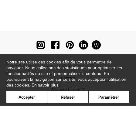
Notre site utilise des cookies afin de vous permettre de
Newsletter
naviguer. Nous collectons des statistiques pour optimiser les
fonctionnalités du site et personnaliser le contenu. En
Contact
poursuivant la navigation sur ce site, vous acceptez l'utilisation
des cookies.
En savoir plus
Où nous trouver ?
Accepter
Refuser
Paramétrer
Lexique
Symbole
Presse
Cookies