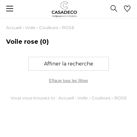
Accueil
›
Voile
›
Couleurs
›
ROSE
Voile rose
(0)
Affiner la recherche
Effacer tous les filtres
Vous vous trouvez ici :
Accueil
›
Voile
›
Couleurs
›
ROSE