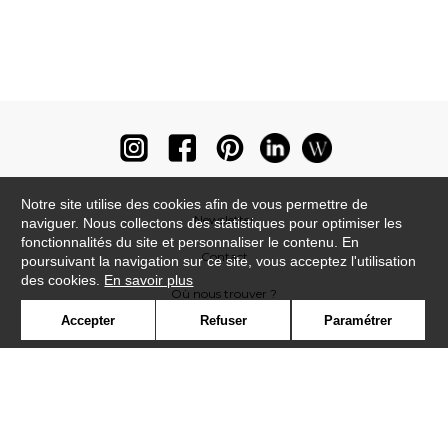
Notre site utilise des cookies afin de vous permettre de
Newsletter
naviguer. Nous collectons des statistiques pour optimiser les
fonctionnalités du site et personnaliser le contenu. En
Contact
poursuivant la navigation sur ce site, vous acceptez l'utilisation
des cookies.
En savoir plus
Où nous trouver ?
Accepter
Refuser
Paramétrer
Lexique
Symbole
Presse
Cookies