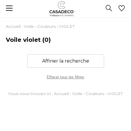
Accueil
›
Voile
›
Couleurs
›
VIOLET
Voile violet
(0)
Affiner la recherche
Effacer tous les filtres
Vous vous trouvez ici :
Accueil
›
Voile
›
Couleurs
›
VIOLET