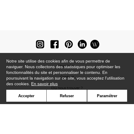
Notre site utilise des cookies afin de vous permettre de
Newsletter
naviguer. Nous collectons des statistiques pour optimiser les
fonctionnalités du site et personnaliser le contenu. En
Contact
poursuivant la navigation sur ce site, vous acceptez l'utilisation
des cookies.
En savoir plus
Où nous trouver ?
Accepter
Refuser
Paramétrer
Lexique
Symbole
Presse
Cookies